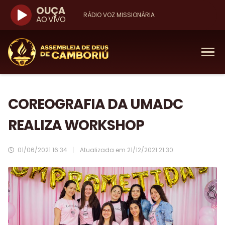
OUÇA
RÁDIO VOZ MISSIONÁRIA
AO VIVO
COREOGRAFIA DA UMADC
REALIZA WORKSHOP
01/06/2021 16:34
|
Atualizada em
21/12/2021 21:30