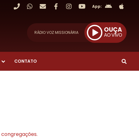
App:
OUÇA
RÁDIO VOZ MISSIONÁRIA
AO VIVO
CONTATO
s congregações.