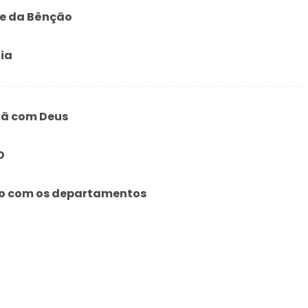
e da Bênção
lia
ã com Deus
D
o com os departamentos