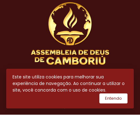
Contato
Este site utiliza cookies para melhorar sua
experiência de navegação. Ao continuar a utilizar o
(47) 3404-8700
site, você concorda com o uso de cookies.
(47) 99643-7711
Entendo
secretaria@adcamboriu.com.br