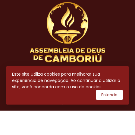
Contato
Este site utiliza cookies para melhorar sua
experiência de navegação. Ao continuar a utilizar o
(47) 3404-8700
site, você concorda com o uso de cookies.
(47) 99643-7711
Entendo
secretaria@adcamboriu.com.br