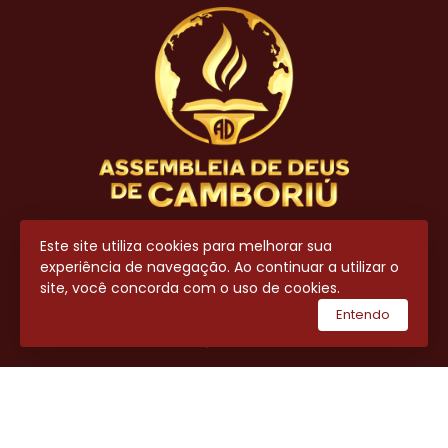
Contato
Este site utiliza cookies para melhorar sua
experiência de navegação. Ao continuar a utilizar o
(47) 3404-8700
site, você concorda com o uso de cookies.
(47) 99643-7711
Entendo
secretaria@adcamboriu.com.br