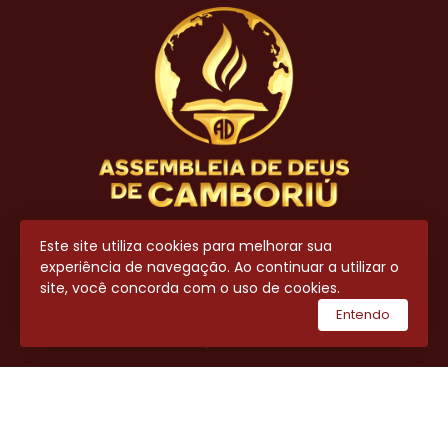
Contato
Este site utiliza cookies para melhorar sua
experiência de navegação. Ao continuar a utilizar o
(47) 3404-8700
site, você concorda com o uso de cookies.
(47) 99643-7711
Entendo
secretaria@adcamboriu.com.br