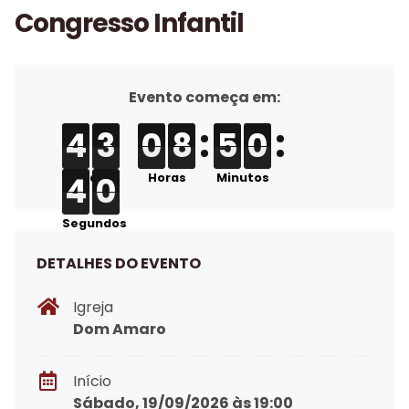
Congresso Infantil
Evento começa em:
4
4
4
3
3
3
0
0
0
8
8
8
5
5
5
0
0
0
4
3
0
8
5
0
4
4
4
0
0
0
4
0
DETALHES DO EVENTO
Igreja
Dom Amaro
Início
Sábado, 19/09/2026 às 19:00