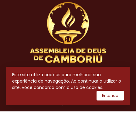
Contato
Este site utiliza cookies para melhorar sua
experiência de navegação. Ao continuar a utilizar o
(47) 3404-8700
site, você concorda com o uso de cookies.
(47) 99643-7711
Entendo
secretaria@adcamboriu.com.br