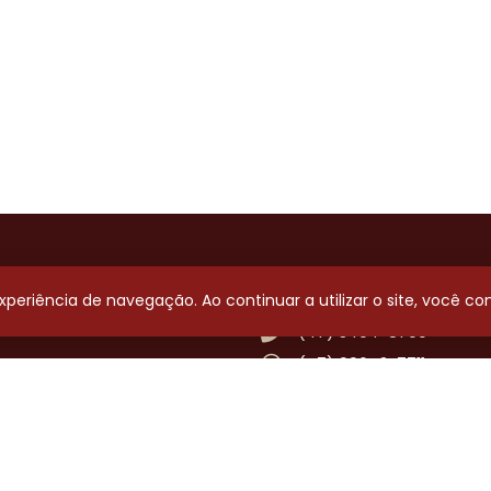
Contato
 experiência de navegação. Ao continuar a utilizar o site, você 
(47) 3404-8700
(47) 99643-7711
secretaria@adcamboriu.