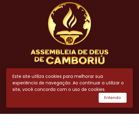
Contato
Este site utiliza cookies para melhorar sua
experiência de navegação. Ao continuar a utilizar o
(47) 3404-8700
site, você concorda com o uso de cookies.
(47) 99643-7711
Entendo
secretaria@adcamboriu.com.br