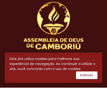
Contato
Este site utiliza cookies para melhorar sua
experiência de navegação. Ao continuar a utilizar o
(47) 3404-8700
site, você concorda com o uso de cookies.
(47) 99643-7711
Entendo
secretaria@adcamboriu.com.br